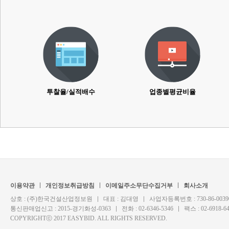
투찰율/실적배수
업종별평균비율
이용약관
개인정보취급방침
이메일주소무단수집거부
회사소개
상호 : (주)한국건설산업정보원
대표 : 김대영
사업자등록번호 : 730-86-0039
통신판매업신고 : 2015-경기화성-0363
전화 : 02-6346-5346
팩스 : 02-6918-6
COPYRIGHTⓒ 2017 EASYBID. ALL RIGHTS RESERVED.